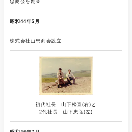
忠商会を創業
昭和44年5月
株式会社山忠商会設立
初代社長 山下松直(右)と
2代社長 山下忠弘(左)
昭和46年7月